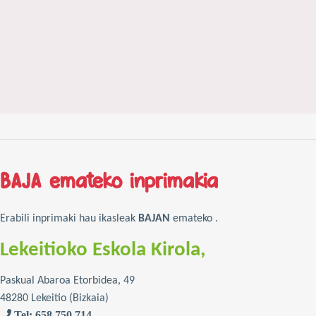
BAJA emateko inprimakia
Erabili inprimaki hau ikasleak
BAJAN
emateko .
Lekeitioko Eskola Kirola,
Paskual Abaroa Etorbidea, 49
48280 Lekeitio (Bizkaia)
Tel
: 658 750 714