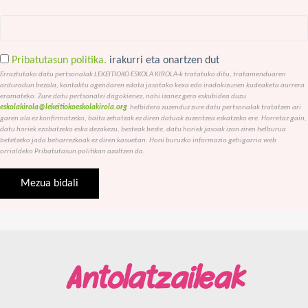
Pribatutasun politika.
irakurri eta onartzen dut
Erraztutako datu pertsonalak LEKEITIOKO ESKOLA KIROLA-k tratatuko ditu, tratamenduaren
arduradun bezala, kontaktu agendaren edota jasotako kexa edo iradokizunen kudeaketa aurrera
eramateko. Zure datu pertsonalei dagokienez, nahi izanez gero eskubidea duzu
eskolakirola@lekeitiokoeskolakirola.org
helbidera zuzenduz zure datu pertsonalak tratatzen ari
garen ala ez konfirmatzeko, baita zehatzak ez diren datuak zuzentzea eskatzeko ere. Horretaz gain,
datu horiek ezabatzeko eska dezakezu, besteak beste, datu horiek jasoak izan ziren helburua
betetzeko jada beharrezkoak ez diren kasuetan. Honi buruzko informazio gehigarria web
orrialdeko Pribatutasun politikan azaltzen da.
Antolatzaileak