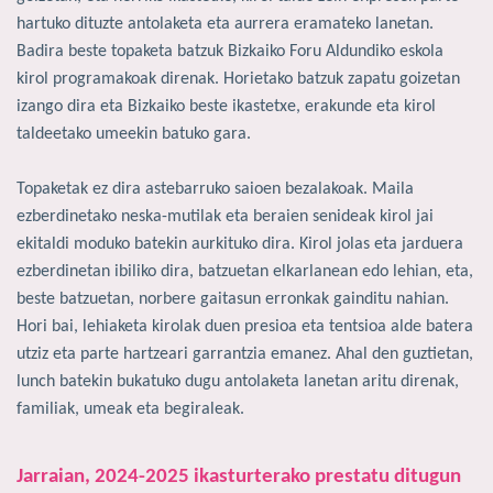
hartuko dituzte antolaketa eta aurrera eramateko lanetan.
Badira beste topaketa batzuk Bizkaiko Foru Aldundiko eskola
kirol programakoak direnak. Horietako batzuk zapatu goizetan
izango dira eta Bizkaiko beste ikastetxe, erakunde eta kirol
taldeetako umeekin batuko gara.
Topaketak ez dira astebarruko saioen bezalakoak. Maila
ezberdinetako neska-mutilak eta beraien senideak kirol jai
ekitaldi moduko batekin aurkituko dira. Kirol jolas eta jarduera
ezberdinetan ibiliko dira, batzuetan elkarlanean edo lehian, eta,
beste batzuetan, norbere gaitasun erronkak gainditu nahian.
Hori bai, lehiaketa kirolak duen presioa eta tentsioa alde batera
utziz eta parte hartzeari garrantzia emanez. Ahal den guztietan,
lunch batekin bukatuko dugu antolaketa lanetan aritu direnak,
familiak, umeak eta begiraleak.
Jarraian, 2024-2025 ikasturterako prestatu ditugun