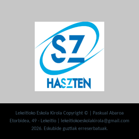
Lekeitioko Eskola Kirola Copyright © | Paskual Abaroa
Etorbidea, 49 - Lekeitio | lekeitiokoeskolakirola@gmail.com
2026. Eskubide guztiak erreserbatuak.