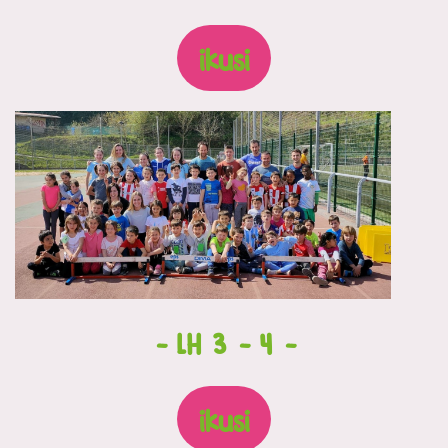
ikusi
-
LH 3
-
4
-
ikusi