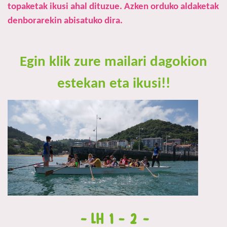
topaketak ikusi ahal dituzue. Azken orduko aldaketak
denborarekin abisatuko dira.
Egin klik zure mailari dagokion
estekan eta ikusi!!
-
LH 1 - 2
-