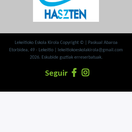
Lekeitioko Eskola Kirola Copyright © | Paskual Abaroa
Etorbidea, 49 - Lekeitio | lekeitiokoeskolakirola@gmail.com
2026. Eskubide guztiak erreserbatuak.
Seguir