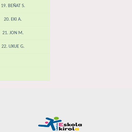
19. BEÑAT S.
20. EKI A.
21. JON M.
22. UXUE G.