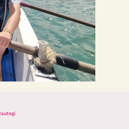
txutegi