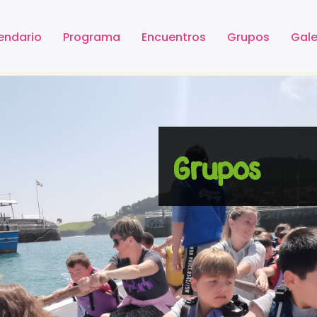
endario
Programa
Encuentros
Grupos
Gale
Grupos