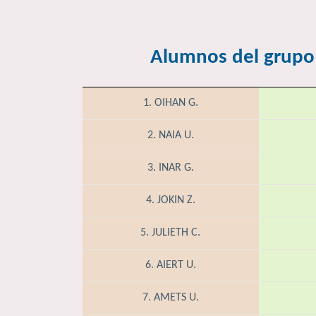
Alumnos del grupo
1. OIHAN G.
2. NAIA U.
3. INAR G.
4. JOKIN Z.
5. JULIETH C.
6. AIERT U.
7. AMETS U.