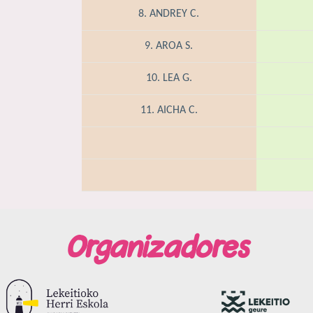
8. ANDREY C.
9. AROA S.
10. LEA G.
11. AICHA C.
Organizadores